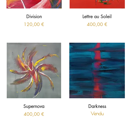
Division
Lettre au Soleil
Prix
Prix
120,00 €
400,00 €
Supernova
Darkness
Prix
Vendu
400,00 €