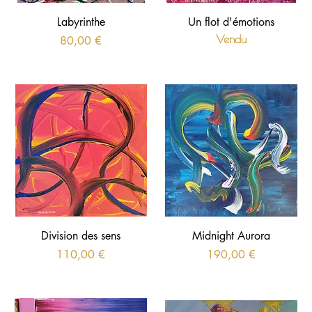
Labyrinthe
Un flot d'émotions
Prix
Vendu
80,00 €
Division des sens
Midnight Aurora
Prix
Prix
110,00 €
190,00 €