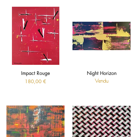
Impact Rouge
Night Horizon
Prix
Vendu
180,00 €