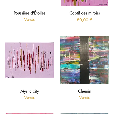
Poussière d'Étoiles
Captif des miroirs
Vendu
Prix
80,00 €
Mystic city
Chemin
Vendu
Vendu