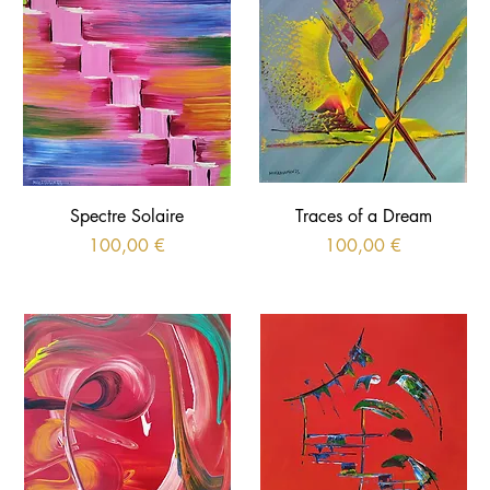
Spectre Solaire
Traces of a Dream
Prix
Prix
100,00 €
100,00 €