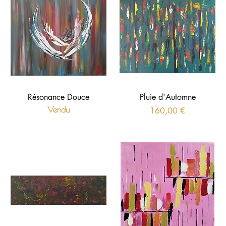
Résonance Douce
Pluie d'Automne
Vendu
Prix
160,00 €