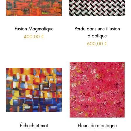
Fusion Magmatique
Perdu dans une illusion
d'optique
Prix
400,00 €
Prix
600,00 €
Échech et mat
Fleurs de montagne