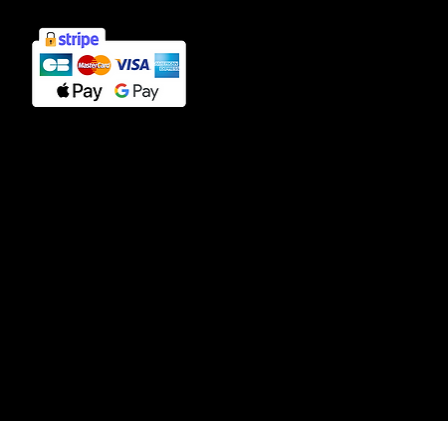
Contact
39 rue Paradis, Marseille 1, 13001.
sur rendez vous uniquement
mirkavoisin@gmail.com
+33751447160
© 2026 par Mirka Voisin. Tous droits réservés.