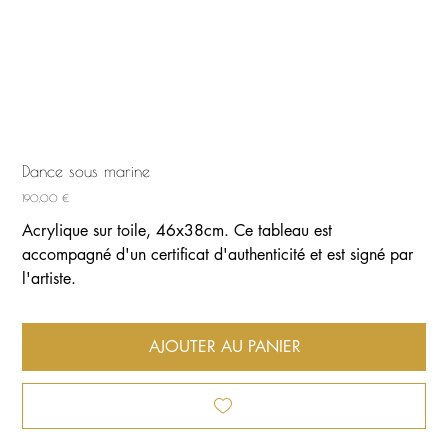
Dance sous marine
Prix
190,00 €
Acrylique sur toile, 46x38cm. Ce tableau est
accompagné d'un certificat d'authenticité et est signé par
l'artiste.
AJOUTER AU PANIER