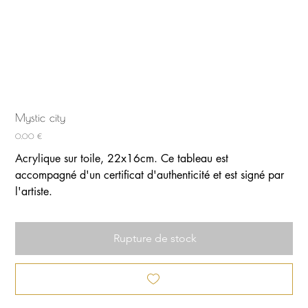
Mystic city
Prix
0,00 €
Acrylique sur toile, 22x16cm. Ce tableau est
accompagné d'un certificat d'authenticité et est signé par
l'artiste.
Rupture de stock