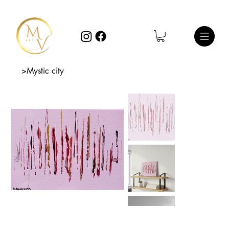
>
Mystic city