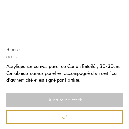
Phoenix
Prix
0,00 €
Acrylique sur canvas panel ou Carton Entoilé , 30x30cm.
Ce tableau -canvas panel est accompagné d'un certificat
d'authenticité et est signé par l'artiste.
Rupture de stock