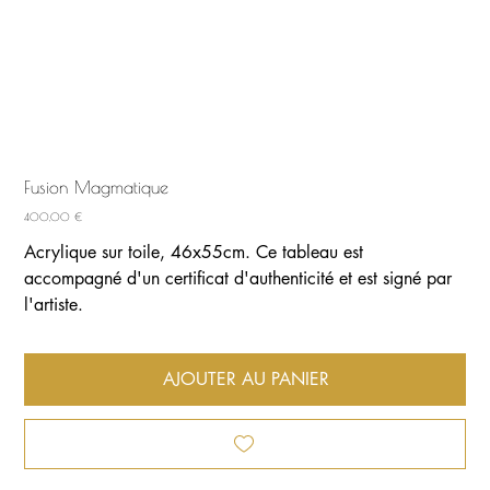
Fusion Magmatique
Prix
400,00 €
Acrylique sur toile, 46x55cm. Ce tableau est
accompagné d'un certificat d'authenticité et est signé par
l'artiste.
AJOUTER AU PANIER