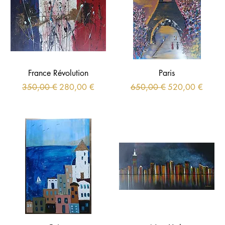
France Révolution
Paris
Prix original
Prix promotionnel
Prix original
Prix promotionne
350,00 €
280,00 €
650,00 €
520,00 €