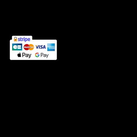
Politique de confidentialité
Cookies
CGV
Contact
39 rue Paradis, Marseille 1, 13001.
sur rendez vous uniquement
mirkavoisin@gmail.com
+33751447160