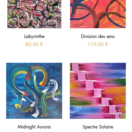
Labyrinthe
Division des sens
Prix
Prix
80,00 €
110,00 €
Midnight Aurora
Spectre Solaire