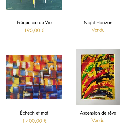
Fréquence de Vie
Night Horizon
Prix
Vendu
190,00 €
Échech et mat
Ascension de rêve
Prix
Vendu
1 400,00 €