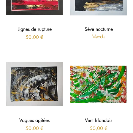
Lignes de rupture
Sève nocturne
Prix
Vendu
50,00 €
Vagues agitées
Vent Irlandais
Prix
Prix
50,00 €
50,00 €