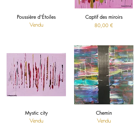
Poussière d'Étoiles
Captif des miroirs
Vendu
Prix
80,00 €
Mystic city
Chemin
Vendu
Vendu