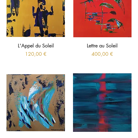
L'Appel du Soleil
Lettre au Soleil
Prix
Prix
120,00 €
400,00 €