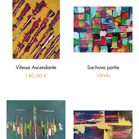
Vitesse Ascendante
Sachova partie
Prix
Vendu
180,00 €