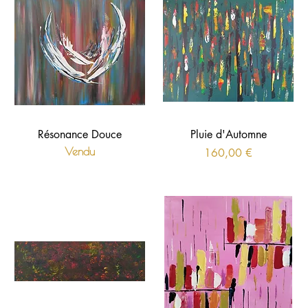
Résonance Douce
Pluie d'Automne
Vendu
Prix
160,00 €